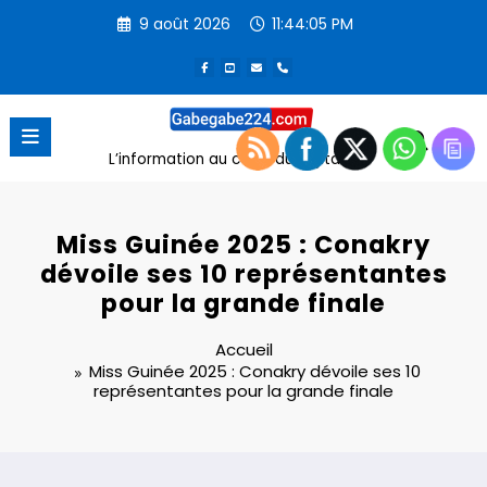
Aller
9 août 2026
11:44:06 PM
au
contenu
L’information au cœur du digital
Miss Guinée 2025 : Conakry
dévoile ses 10 représentantes
pour la grande finale
Accueil
Miss Guinée 2025 : Conakry dévoile ses 10
représentantes pour la grande finale