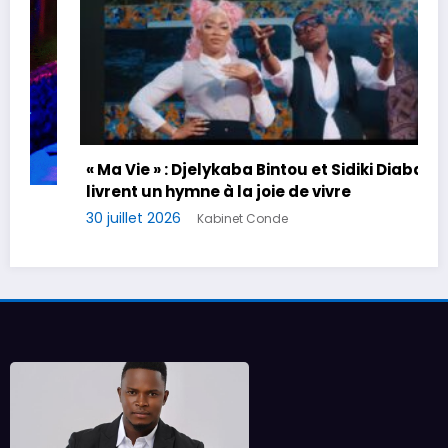
« Ma Vie » : Djelykaba Bintou et Sidiki Diabaté
livrent un hymne à la joie de vivre
D
30 juillet 2026
Kabinet Conde
l
r
2