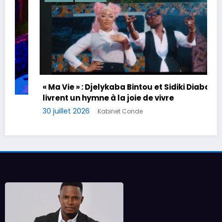
« Ma Vie » : Djelykaba Bintou et Sidiki Diabaté
livrent un hymne à la joie de vivre
Dé
30 juillet 2026
Kabinet Conde
la
ré
24 