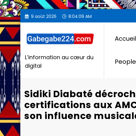
Aller
9 août 2026
8:04:10 AM
au
contenu
Accuei
L’information au cœur du
People
digital
Sidiki Diabaté décroch
certifications aux AM
son influence musical