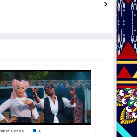
binet Conde
0