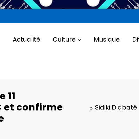
l
Actualité
Culture
Musique
Di
e 11
C et confirme
Sidiki Diabaté
e