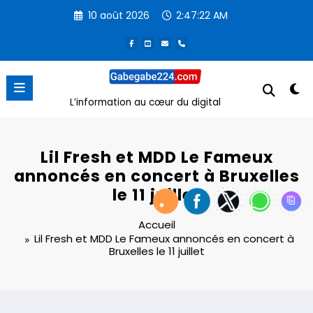
Aller
10 août 2026
2:47:23 AM
au
contenu
L’information au cœur du digital
Lil Fresh et MDD Le Fameux
annoncés en concert à Bruxelles
le 11 juillet
Accueil
Lil Fresh et MDD Le Fameux annoncés en concert à
Bruxelles le 11 juillet