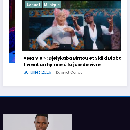
Accueil
Musique
« Ma Vie » : Djelykaba Bintou et Sidiki Diabaté
livrent un hymne à la joie de vivre
30 juillet 2026
Kabinet Conde
2