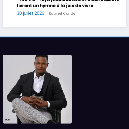
 la joie de vivre
Décentralisation cult
inet Conde
lance les travaux du
régional de Kankan
24 juillet 2026
Kabinet 