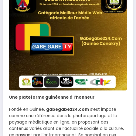
Une plateforme guinéenne à l’honneur
Fondé en Guinée,
gabegabe224.com
s’est imposé
comme une référence dans le photoreportage et le
paysage médiatique en ligne, en proposant des
contenus variés allant de l’actualité sociale à la culture,
en passant par l’entrepreneuriat. Sa nomination aux